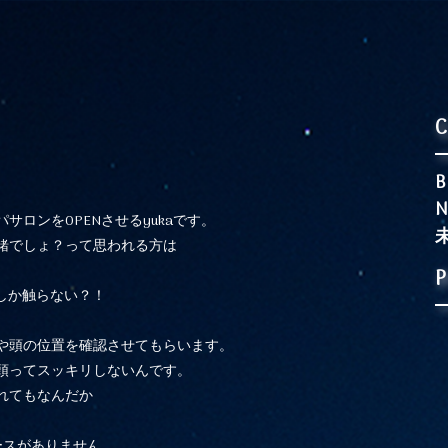
C
B
N
ロンをOPENさせるyukaです。
緒でしょ？って思われる方は
P
頭しか触らない？！
や頭の位置を確認させてもらいます。
頭ってスッキリしないんです。
れてもなんだか
コースがありません。