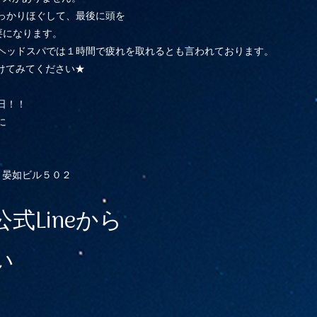
っかりほぐして、最後に頭を
要になります。
ヘッドスパでは１時間で疲れを取れるとも言われております。
受けてみてください★
日！！
に
８晏如ビル５０２
式Lineから
い