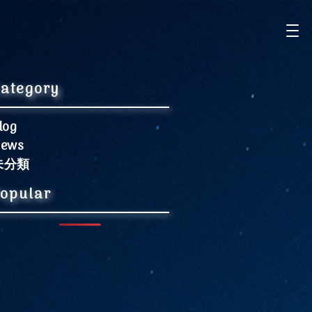
ategory
log
ews
未分類
opular