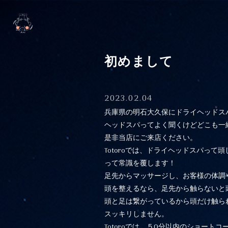
初めまして
2023.02.04
兵庫県の明石大久保にドライヘッドスパサ
ヘッドスパってよく聞くけどどこも一
是非当店にご来店ください。
Totoroでは、ドライヘッドスパって
って常識を覆します！
足先からマッサージし、お客様の体調
頭を整えるなら、足先から触らないと
頭と足は繋がっているから頭だけ触ら
スッキリしません。
Totoroでは、５0分以内のショート