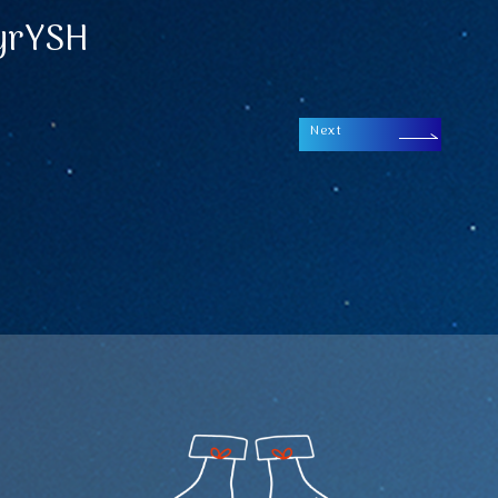
yyrYSH
Next