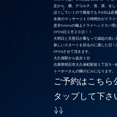
足から、腕、デコルテ、首、肩、をし
ほぐしていくので最低でも５0分は必
全身のマッサージ１０時間分がドライ
是非Totoroの極上ドライヘッドスパ
OPEN日２月２０日！！
大明日と天恩日が重なって縁起の良い
新しいスタートを切るのに適した日！
OPENさせて頂きます。
大久保駅から徒歩１分
兵庫県明石市大久保町駅前１丁目５−
トーホーさんの隣のビルになります。
ご予約はこちら公
タップして下さ
↓↓